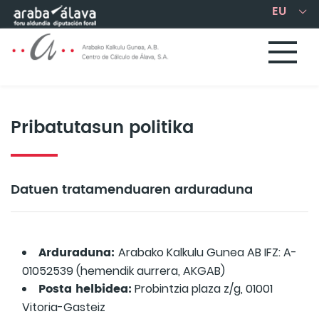
Eduki nagusira joan
Pribatutasun politika
Datuen tratamenduaren arduraduna
Arduraduna:
Arabako Kalkulu Gunea AB IFZ: A-
01052539 (hemendik aurrera, AKGAB)
Posta helbidea:
Probintzia plaza z/g, 01001
Vitoria-Gasteiz