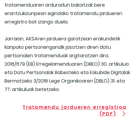
tratamenduaren arduradun bakoitzak bere
erantzukizunpean egindako tratamendu jardueren
erregistro bat izango duela.
Jarraian, AKSAren jarduera garatzean erakundetik
kanpoko pertsonengandik jasotzen diren datu
pertsonalen tratamenduak argitaratzen dira,
2016/679 (EB) Erregelamenduaren (DBEO) 30. artikulua
eta Datu Pertsonalak Babesteko eta Eskubide Digitalak
Bermatzeko 3/2018 Lege Organikoaren (DBLO) 31. eta
77. artikuluak betetzeko.
Tratamendu jardueren erregistroa
(PDF)