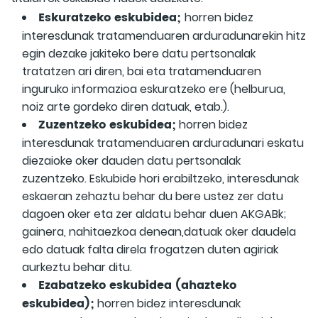
Eskuratzeko eskubidea;
horren bidez
interesdunak tratamenduaren arduradunarekin hitz
egin dezake jakiteko bere datu pertsonalak
tratatzen ari diren, bai eta tratamenduaren
inguruko informazioa eskuratzeko ere (helburua,
noiz arte gordeko diren datuak, etab.).
Zuzentzeko eskubidea;
horren bidez
interesdunak tratamenduaren arduradunari eskatu
diezaioke oker dauden datu pertsonalak
zuzentzeko. Eskubide hori erabiltzeko, interesdunak
eskaeran zehaztu behar du bere ustez zer datu
dagoen oker eta zer aldatu behar duen AKGABk;
gainera, nahitaezkoa denean,datuak oker daudela
edo datuak falta direla frogatzen duten agiriak
aurkeztu behar ditu.
Ezabatzeko eskubidea (ahazteko
eskubidea);
horren bidez interesdunak