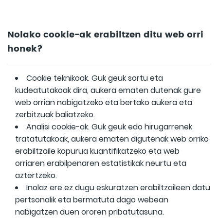
Nolako cookie-ak erabiltzen ditu web orri
honek?
Cookie teknikoak. Guk geuk sortu eta
kudeatutakoak dira, aukera ematen dutenak gure
web orrian nabigatzeko eta bertako aukera eta
zerbitzuak baliatzeko.
Analisi cookie-ak. Guk geuk edo hirugarrenek
tratatutakoak, aukera ematen digutenak web orriko
erabiltzaile kopurua kuantifikatzeko eta web
orriaren erabilpenaren estatistikak neurtu eta
aztertzeko.
Inolaz ere ez dugu eskuratzen erabiltzaileen datu
pertsonalik eta bermatuta dago webean
nabigatzen duen ororen pribatutasuna.