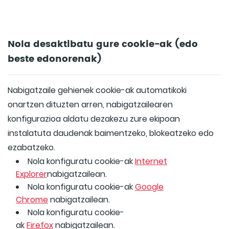
Nola desaktibatu gure cookie-ak (edo
beste edonorenak)
Nabigatzaile gehienek cookie-ak automatikoki
onartzen dituzten arren, nabigatzailearen
konfigurazioa aldatu dezakezu zure ekipoan
instalatuta daudenak baimentzeko, blokeatzeko edo
ezabatzeko.
Nola konfiguratu cookie-ak
Internet
Explorer
nabigatzailean.
Nola konfiguratu cookie-ak
Google
Chrome
nabigatzailean.
Nola konfiguratu cookie-
ak
Firefox
nabigatzailean.