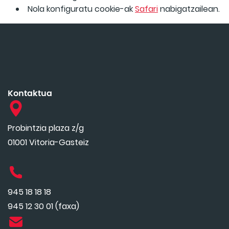
Nola konfiguratu cookie-ak
Safari
nabigatzailean.
Kontaktua
Probintzia plaza z/g
01001 Vitoria-Gasteiz
945 18 18 18
945 12 30 01 (faxa)