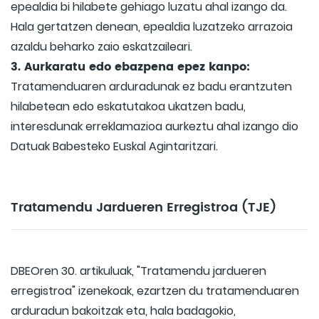
epealdia bi hilabete gehiago luzatu ahal izango da.
Hala gertatzen denean, epealdia luzatzeko arrazoia
azaldu beharko zaio eskatzaileari.
3. Aurkaratu edo ebazpena epez kanpo:
Tratamenduaren arduradunak ez badu erantzuten
hilabetean edo eskatutakoa ukatzen badu,
interesdunak erreklamazioa aurkeztu ahal izango dio
Datuak Babesteko Euskal Agintaritzari.
Tratamendu Jardueren Erregistroa (TJE)
DBEOren 30. artikuluak, "Tratamendu jardueren
erregistroa" izenekoak, ezartzen du tratamenduaren
arduradun bakoitzak eta, hala badagokio,