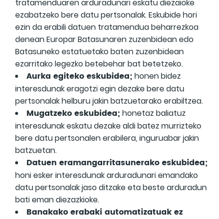
tratamenduaren arduradunari eskatu diezaioke
ezabatzeko bere datu pertsonalak. Eskubide hori
ezin da erabili datuen tratamendua beharrezkoa
denean Europar Batasunaren zuzenbidean edo
Batasuneko estatuetako baten zuzenbidean
ezarritako legezko betebehar bat betetzeko.
Aurka egiteko eskubidea;
honen bidez
interesdunak eragotzi egin dezake bere datu
pertsonalak helburu jakin batzuetarako erabiltzea.
Mugatzeko eskubidea;
honetaz baliatuz
interesdunak eskatu dezake aldi batez murrizteko
bere datu pertsonalen erabilera, inguruabar jakin
batzuetan.
Datuen eramangarritasunerako eskubidea;
honi esker interesdunak arduradunari emandako
datu pertsonalak jaso ditzake eta beste arduradun
bati eman diezazkioke.
Banakako erabaki automatizatuak ez