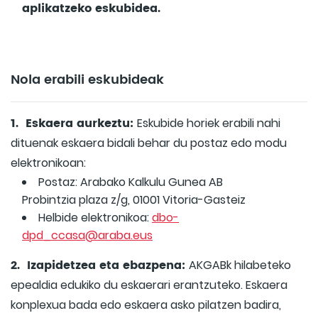
aplikatzeko eskubidea.
Nola erabili eskubideak
1. Eskaera aurkeztu:
Eskubide horiek erabili nahi
dituenak eskaera bidali behar du postaz edo modu
elektronikoan:
Postaz: Arabako Kalkulu Gunea AB
Probintzia plaza z/g, 01001 Vitoria-Gasteiz
Helbide elektronikoa:
dbo-
dpd_ccasa@araba.eus
2. Izapidetzea eta ebazpena:
AKGABk hilabeteko
epealdia edukiko du eskaerari erantzuteko. Eskaera
konplexua bada edo eskaera asko pilatzen badira,