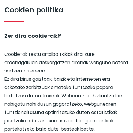
Cookien politika
Zer dira cookie-ak?
Cookie-ak testu artxibo txikiak dira, zure
ordenagailuan deskargatzen direnak webgune batera
sartzen zarenean.
Ez dira birus gaiztoak, baizik eta Interneten era
askotako zerbitzuak emateko funtsezko papera
betetzen duten tresnak. Webean zein hizkuntzatan
nabigatu nahi duzun gogoratzeko, webgunearen
funtzionaltasuna optimizatuko duten estatistikak
jasotzeko edo zure sare sozialetan gure edukiak
partekatzeko balio dute, besteak beste.