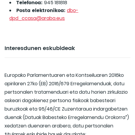
Telefonoa:
945 181818
Posta elektronikoa:
dbo-
dpd_ccasa@araba.eus
Interesdunen eskubideak
Europako Parlamentuaren eta Kontseiluaren 2016ko
apirilaren 27ko (EB) 2016/679 Erregelamenduak, datu
pertsonalen tratamenduari eta datu horien zirkulazio
askeari dagokienez pertsona fisikoak babesteari
buruzkoak eta 95/46/CE Zuzentaraua indargabetzen
duenak (Datuak Babesteko Erregelamendu Orokorra”)
xedatzen duenaren arabera, datu pertsonalen
titularrek eskubide hauek dauzkate: