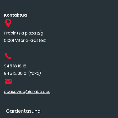
Kontaktua
Probintzia plaza z/g
01001 Vitoria-Gasteiz
945 18 18 18
945 12 30 01 (faxa)
ccasaweb@araba.eus
Gardentasuna