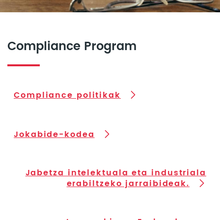
Compliance Program
Compliance politikak
Jokabide-kodea
Jabetza intelektuala eta industriala
erabiltzeko jarraibideak.