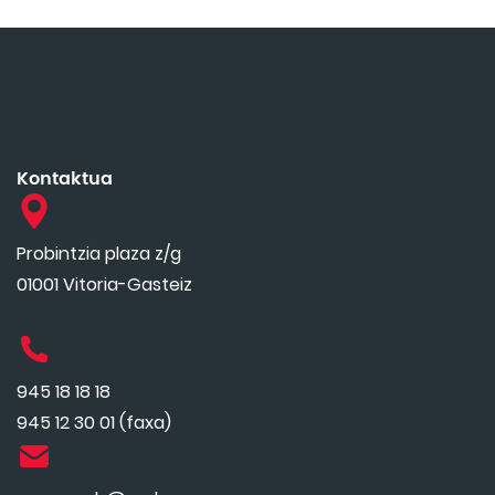
Kontaktua
Probintzia plaza z/g
01001 Vitoria-Gasteiz
945 18 18 18
945 12 30 01 (faxa)