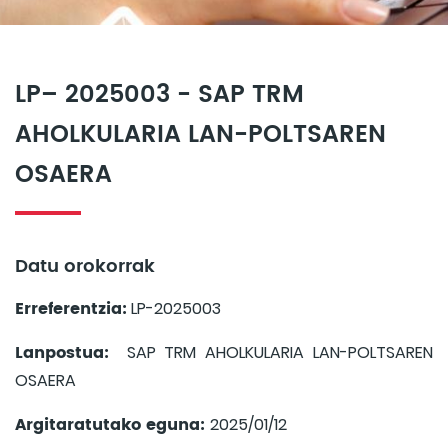
LP– 2025003 - SAP TRM
AHOLKULARIA LAN-POLTSAREN
OSAERA
Datu orokorrak
Erreferentzia:
LP-2025003
Lanpostua:
SAP TRM AHOLKULARIA LAN-POLTSAREN
OSAERA
Argitaratutako eguna:
2025/01/12