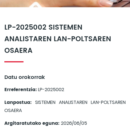
LP-2025002 SISTEMEN
ANALISTAREN LAN-POLTSAREN
OSAERA
Datu orokorrak
Erreferentzia:
LP-2025002
Lanpostua:
SISTEMEN ANALISTAREN LAN-POLTSAREN
OSAERA
Argitaratutako eguna:
2026/06/05