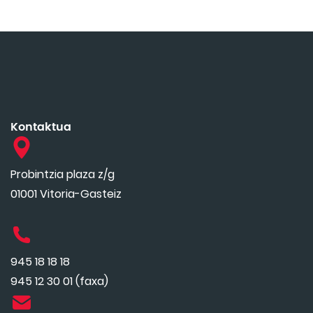
Kontaktua
Probintzia plaza z/g
01001 Vitoria-Gasteiz
945 18 18 18
945 12 30 01 (faxa)