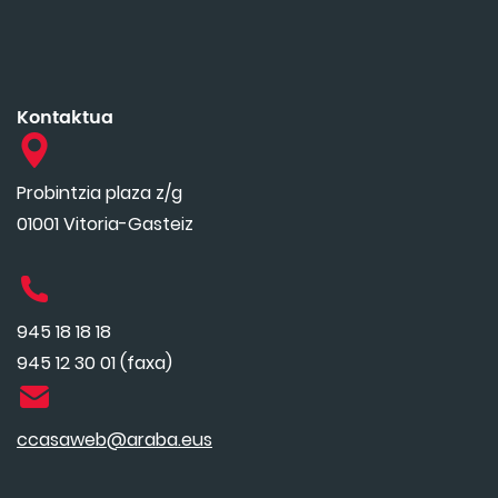
Kontaktua
Probintzia plaza z/g
01001 Vitoria-Gasteiz
945 18 18 18
945 12 30 01 (faxa)
ccasaweb@araba.eus