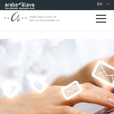
Eduki nagusira joan