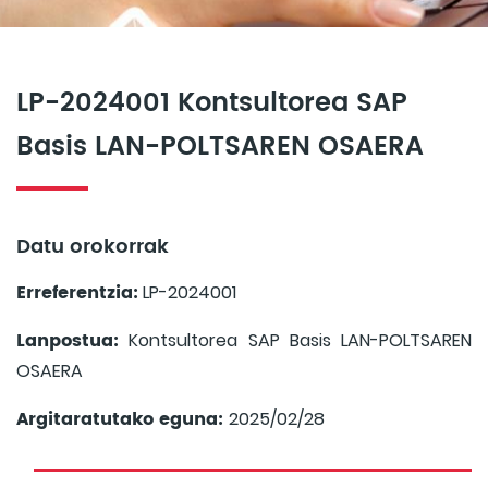
LP-2024001 Kontsultorea SAP
Basis LAN-POLTSAREN OSAERA
Datu orokorrak
Erreferentzia:
LP-2024001
Lanpostua:
Kontsultorea SAP Basis LAN-POLTSAREN
OSAERA
Argitaratutako eguna:
2025/02/28