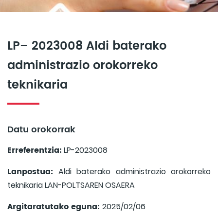
LP– 2023008 Aldi baterako
administrazio orokorreko
teknikaria
Datu orokorrak
Erreferentzia:
LP-2023008
Lanpostua:
Aldi baterako administrazio orokorreko
teknikaria LAN-POLTSAREN OSAERA
Argitaratutako eguna:
2025/02/06