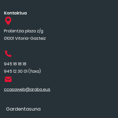
Kontaktua
Probintzia plaza z/g
01001 Vitoria-Gasteiz
945 18 18 18
945 12 30 01 (faxa)
ccasaweb@araba.eus
Gardentasuna