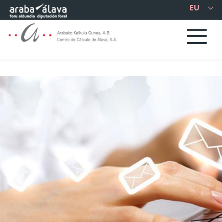
Eduki nagusira joan