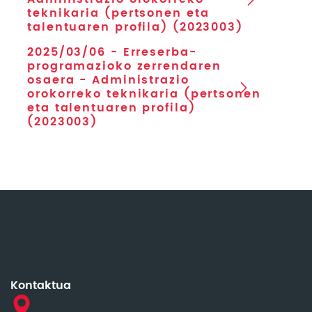
teknikaria (pertsonen eta
talentuaren profila) (2023003)
2025/03/06 - Erreserba-
programazioko zerrendaren
osaera - Administrazio
orokorreko teknikaria (pertsonen
eta talentuaren profila)
(2023003)
Kontaktua