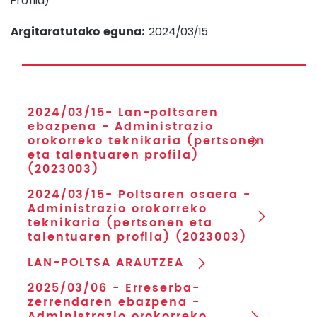
Profila)
Argitaratutako eguna:
2024/03/15
2024/03/15- Lan-poltsaren
ebazpena - Administrazio
orokorreko teknikaria (pertsonen
eta talentuaren profila)
(2023003)
2024/03/15- Poltsaren osaera -
Administrazio orokorreko
teknikaria (pertsonen eta
talentuaren profila) (2023003)
LAN-POLTSA ARAUTZEA
2025/03/06 - Erreserba-
zerrendaren ebazpena -
Administrazio orokorreko