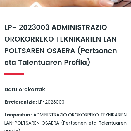
LP– 2023003 ADMINISTRAZIO
OROKORREKO TEKNIKARIEN LAN-
POLTSAREN OSAERA (Pertsonen
eta Talentuaren Profila)
Datu orokorrak
Erreferentzia:
LP-2023003
Lanpostua:
ADMINISTRAZIO OROKORREKO TEKNIKARIEN
LAN-POLTSAREN OSAERA (Pertsonen eta Talentuaren