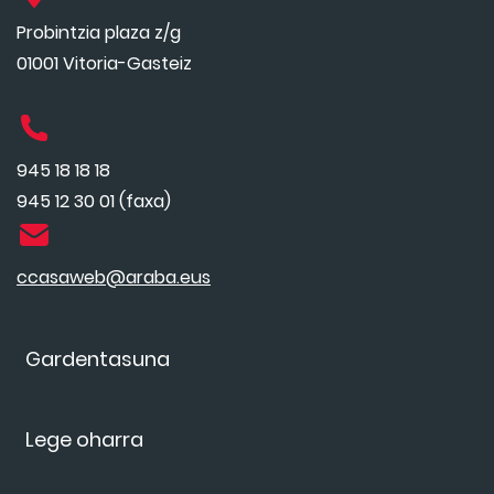
Probintzia plaza z/g
01001 Vitoria-Gasteiz
945 18 18 18
945 12 30 01 (faxa)
ccasaweb@araba.eus
Gardentasuna
Lege oharra