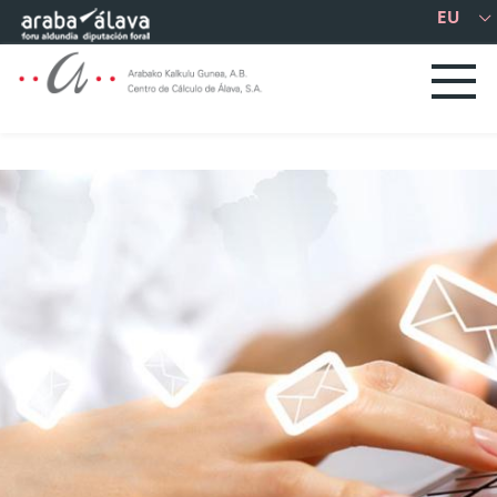
Eduki nagusira joan