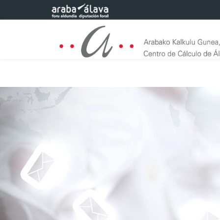
Eduki nagusira joan