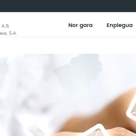
Nor gara
Enplegua