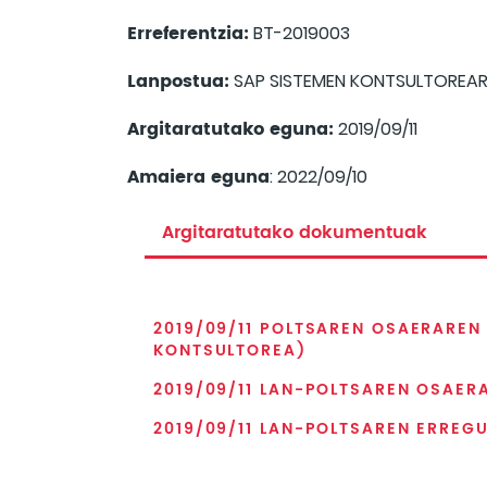
Erreferentzia:
BT-2019003
Lanpostua:
SAP SISTEMEN KONTSULTOREA
Argitaratutako eguna:
2019/09/11
Amaiera eguna
: 2022/09/10
Argitaratutako dokumentuak
2019/09/11 POLTSAREN OSAERAREN
KONTSULTOREA)
2019/09/11 LAN-POLTSAREN OSAER
2019/09/11 LAN-POLTSAREN ERREG