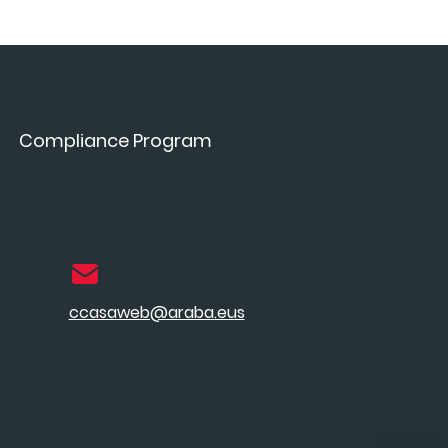
Compliance Program
ccasaweb@araba.eus