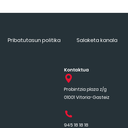
Pribatutasun politika
Salaketa kanala
Kontaktua
Probintzia plaza z/g
01001 Vitoria-Gasteiz
945 18 18 18